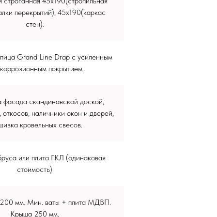
я строганная 45х190(стропильная
алки перекрытий), 45х190(каркас
стен).
пица Grand Line Drap c усиленным
икоррозионным покрытием.
 фасада скандинавской доской,
, откосов, наличники окон и дверей,
шивка кровельных свесов.
руса или плита ГКЛ (одинаковая
стоимость)
 200 мм. Мин. ваты + плита МДВП.
Крыша 250 мм.