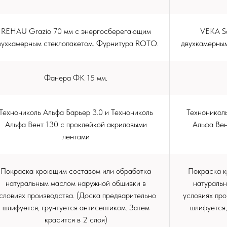
REHAU Grazio 70 мм c энергосберегающим
VEKA So
вухкамерным стеклопакетом. Фурнитура ROTO.
двухкамерным
Фанера ФК 15 мм.
Технониколь Альфа Барьер 3.0 и Технониколь
Технониколь
Альфа Вент 130 с проклейкой акриловыми
Альфа Вен
лентами
Покраска кроющим составом или обработка
Покраска к
натуральным маслом наружной обшивки в
натураль
словиях производства. (Доска предварительно
условиях про
шлифуется, грунтуется антисептиком. Затем
шлифуется,
красится в 2 слоя)