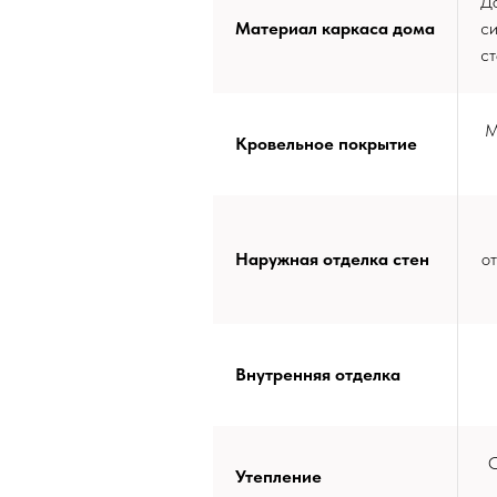
До
Материал каркаса дома
си
ст
М
Кровельное покрытие
Наружная отделка стен
от
Внутренняя отделка
С
Утепление