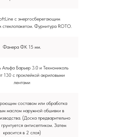
ftLine c энергосберегающим
 стеклопакетом. Фурнитура ROTO.
Фанера ФК 15 мм.
 Альфа Барьер 3.0 и Технониколь
т 130 с проклейкой акриловыми
лентами
роющим составом или обработка
ным маслом наружной обшивки в
изводства. (Доска предварительно
 грунтуется антисептиком. Затем
красится в 2 слоя)