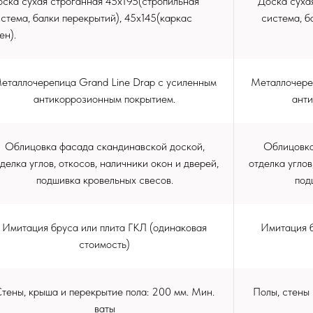
ска сухая строганная 45х195(стропильная
Доска суха
стема, балки перекрытий), 45х145(каркас
система, б
ен).
еталлочерепица Grand Line Drap c усиленным
Металлочере
антикоррозионным покрытием.
ант
Облицовка фасада скандинавской доской,
Облицовка
делка углов, откосов, наличники окон и дверей,
отделка углов
подшивка кровельных свесов.
под
Имитация бруса или плита ГКЛ (одинаковая
Имитация б
стоимость)
тены, крыша и перекрытие пола: 200 мм. Мин.
Полы, стены
ваты