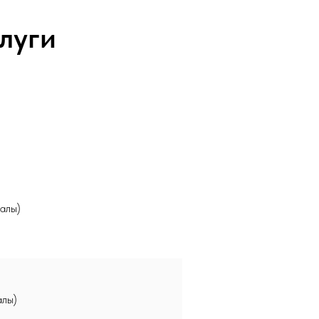
луги
алы)
алы)